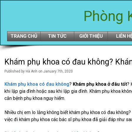
Log in
Phòng 
Cart (
0
)
Checkout
TRANG CHỦ
TIN TỨC
GIỚI THIỆU
LIÊN H
Khám phụ khoa có đau không? Khám
Published
by
Hà Anh
on
January 7th, 2020
Khám phụ khoa có đau không
?
Khám phụ khoa ở đâu tốt
? 
khi lập gia đình hoặc sau khi lập gia đình. Khám phụ khoa kh
căn bệnh phụ khoa nguy hiểm.
Nhiều chị em lo lắng không biết khám phụ khoa có đau không?
việc đi khám phụ khoa các bác sĩ phụ khoa đã giải đáp như sau